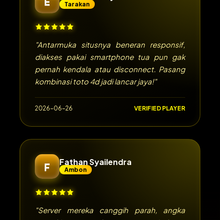
E
Tarakan
"Antarmuka situsnya beneran responsif,
diakses pakai smartphone tua pun gak
pernah kendala atau disconnect. Pasang
kombinasi toto 4d jadi lancar jaya!"
2026-06-26
VERIFIED PLAYER
Fathan Syailendra
F
Ambon
"Server mereka canggih parah, angka