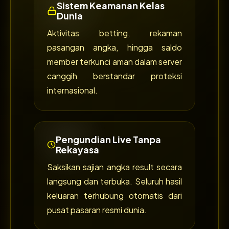
Sistem Keamanan Kelas
Dunia
Aktivitas betting, rekaman
pasangan angka, hingga saldo
member terkunci aman dalam server
canggih berstandar proteksi
internasional.
Pengundian Live Tanpa
Rekayasa
Saksikan sajian angka result secara
langsung dan terbuka. Seluruh hasil
keluaran terhubung otomatis dari
pusat pasaran resmi dunia.