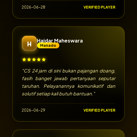
2026-06-28
VERIFIED PLAYER
Haidar Maheswara
H
Manado
"CS 24 jam di sini bukan pajangan doang,
fasih banget jawab pertanyaan seputar
taruhan. Pelayanannya komunikatif dan
solutif setiap kali butuh bantuan."
2026-06-29
VERIFIED PLAYER