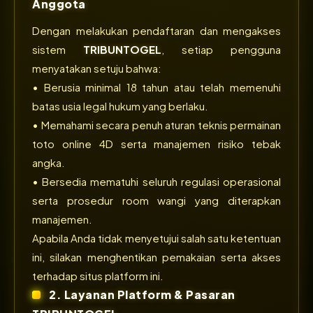
Anggota
Dengan melakukan pendaftaran dan mengakses
sistem
TRIBUNTOGEL
, setiap pengguna
menyatakan setuju bahwa:
• Berusia minimal 18 tahun atau telah memenuhi
batas usia legal hukum yang berlaku.
• Memahami secara penuh aturan teknis permainan
toto online 4D serta manajemen risiko tebak
angka.
• Bersedia mematuhi seluruh regulasi operasional
serta prosedur room wangi yang diterapkan
manajemen.
Apabila Anda tidak menyetujui salah satu ketentuan
ini, silakan menghentikan pemakaian serta akses
terhadap situs platform ini.
2. Layanan Platform & Pasaran