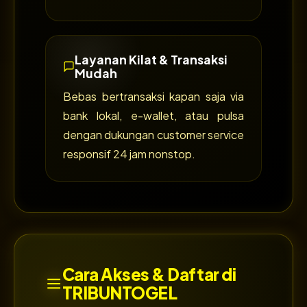
Layanan Kilat & Transaksi
Mudah
Bebas bertransaksi kapan saja via
bank lokal, e-wallet, atau pulsa
dengan dukungan customer service
responsif 24 jam nonstop.
Cara Akses & Daftar di
TRIBUNTOGEL